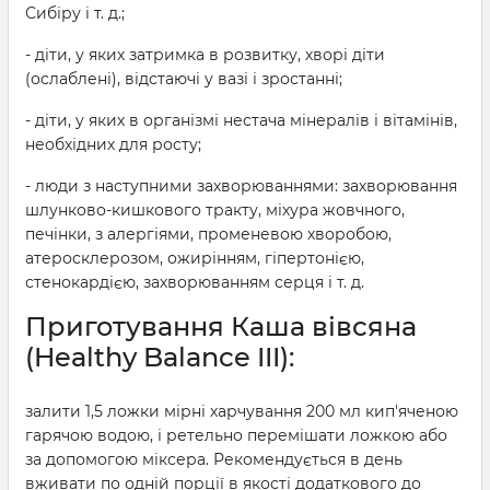
Сибіру і т. д.;
- діти, у яких затримка в розвитку, хворі діти
(ослаблені), відстаючі у вазі і зростанні;
- діти, у яких в організмі нестача мінералів і вітамінів,
необхідних для росту;
- люди з наступними захворюваннями: захворювання
шлунково-кишкового тракту, міхура жовчного,
печінки, з алергіями, променевою хворобою,
атеросклерозом, ожирінням, гіпертонією,
стенокардією, захворюванням серця і т. д.
Приготування Каша вівсяна
(Healthy Balance III):
залити 1,5 ложки мірні харчування 200 мл кип'яченою
гарячою водою, і ретельно перемішати ложкою або
за допомогою міксера. Рекомендується в день
вживати по одній порції в якості додаткового до