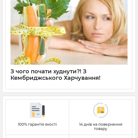
З чого почати худнути?! З
Кембриджського Харчування!
04 Вересня 2018
0
З чого почати худнути?!
Багато задають це питання, тому що складно почати, а
продовжити ще складніше ;)
100% гарантія якості
14 днів на повернення
товару