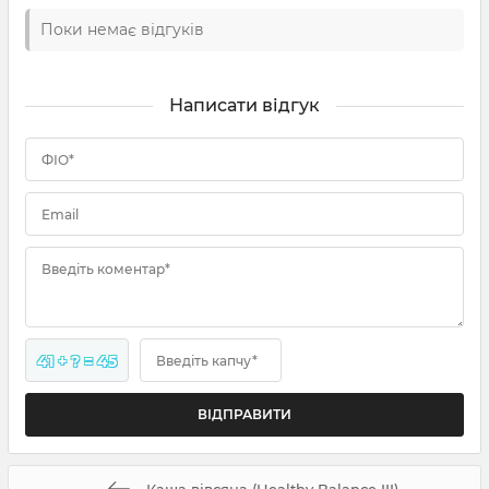
Поки немає відгуків
Написати відгук
ФІО*
Email
Введіть коментар*
41 + ? = 45
Введіть капчу*
Каша вівсяна (Healthy Balance III)