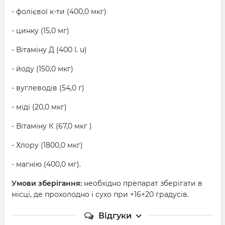
- фолієвої к-ти (400,0 мкг)
- цинку (15,0 мг)
- Вітаміну Д (400 I. u)
- йоду (150,0 мкг)
- вуглеводів (54,0 г)
- міді (20,0 мкг)
- Вітаміну К (67,0 мкг )
- Хлору (1800,0 мкг)
- магнію (400,0 мг).
Умови зберігання:
необхідно препарат зберігати в
місці, де прохолодно і сухо при +16+20 градусів.
Відгуки