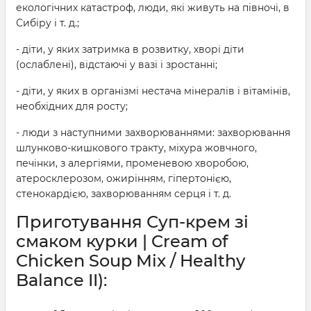
екологічних катастроф, люди, які живуть на півночі, в
Сибіру і т. д.;
- діти, у яких затримка в розвитку, хворі діти
(ослаблені), відстаючі у вазі і зростанні;
- діти, у яких в організмі нестача мінералів і вітамінів,
необхідних для росту;
- люди з наступними захворюваннями: захворювання
шлунково-кишкового тракту, міхура жовчного,
печінки, з алергіями, променевою хворобою,
атеросклерозом, ожирінням, гіпертонією,
стенокардією, захворюванням серця і т. д.
Приготування Суп-крем зі
смаком курки | Cream of
Chicken Soup Mix / Healthy
Balance II):