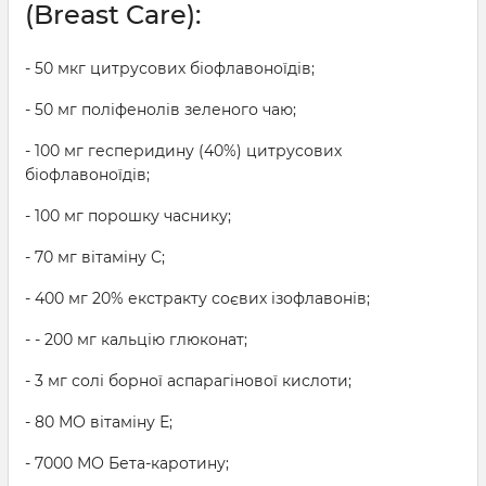
(Breast Care):
- 50 мкг цитрусових біофлавоноїдів;
- 50 мг поліфенолів зеленого чаю;
- 100 мг гесперидину (40%) цитрусових
біофлавоноїдів;
- 100 мг порошку часнику;
- 70 мг вітаміну С;
- 400 мг 20% екстракту соєвих ізофлавонів;
- - 200 мг кальцію глюконат;
- 3 мг солі борної аспарагінової кислоти;
- 80 МО вітаміну Е;
- 7000 МО Бета-каротину;