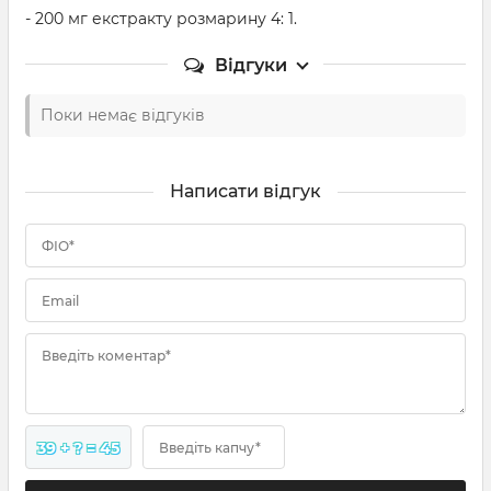
- 200 мг екстракту розмарину 4: 1.
Відгуки
Поки немає відгуків
Написати відгук
ФІО*
Email
Введіть коментар*
39 + ? = 45
Введіть капчу*