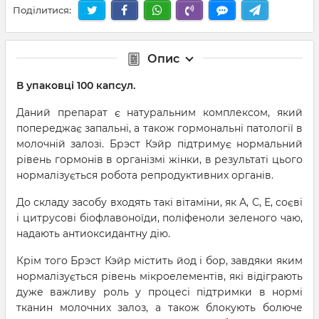
Поділитися:
Опис
В упаковці 100 капсул.
Даний препарат є натуральним комплексом, який
попереджає запальні, а також гормональні патології в
молочній залозі. Брэст Кэйр підтримує нормальний
рівень гормонів в організмі жінки, в результаті цього
нормалізується робота репродуктивних органів.
До складу засобу входять такі вітаміни, як А, С, Е, соєві
і цитрусові біофлавоноїди, поліфеноли зеленого чаю,
надають антиоксидантну дію.
Крім того Брэст Кэйр містить йод і бор, завдяки яким
нормалізується рівень мікроелементів, які відіграють
дуже важливу роль у процесі підтримки в нормі
тканин молочних залоз, а також блокують болюче