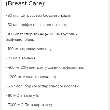
(Breast Care):
- 50 мкг цитрусових біофлавоноїдів;
- 50 мг поліфенолів зеленого чаю;
- 100 мг гесперидину (40%) цитрусових
біофлавоноїдів;
- 100 мг порошку часнику;
- 70 мг вітаміну С;
- 400 мг 20% екстракту соєвих ізофлавонів;
- - 200 мг кальцію глюконат;
- 3 мг солі борної аспарагінової кислоти;
- 80 МО вітаміну Е;
- 7000 МО Бета-каротину;