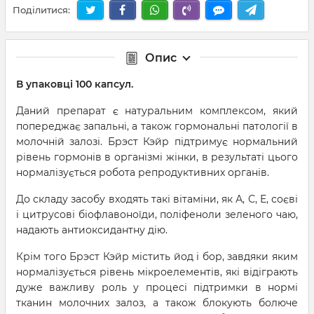
Поділитися:
Опис
В упаковці 100 капсул.
Даний препарат є натуральним комплексом, який
попереджає запальні, а також гормональні патології в
молочній залозі. Брэст Кэйр підтримує нормальний
рівень гормонів в організмі жінки, в результаті цього
нормалізується робота репродуктивних органів.
До складу засобу входять такі вітаміни, як А, С, Е, соєві
і цитрусові біофлавоноїди, поліфеноли зеленого чаю,
надають антиоксидантну дію.
Крім того Брэст Кэйр містить йод і бор, завдяки яким
нормалізується рівень мікроелементів, які відіграють
дуже важливу роль у процесі підтримки в нормі
тканин молочних залоз, а також блокують болюче