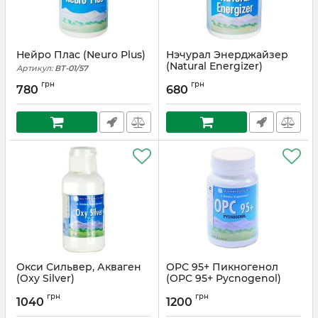
Нейро Плас (Neuro Plus)
Нэчурал Энерджайзер
(Natural Energizer)
Артикул:
ВТ-01/57
Артикул:
ВТ-01/58
грн
грн
780
680
Окси Сильвер, Акваген
ОРС 95+ Пикногенол
(Oxy Silver)
(OPC 95+ Pycnogenol)
Артикул:
ВТ-01/59
Артикул:
ВТ-01/60
грн
грн
1040
1200