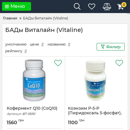
0
Меню
Главная
БАДы Виталайн (Vitaline)
БАДы Виталайн (Vitaline)
умолчанию
цене
названию
Фильтр
рейтингу
Кофермент Q10 (CoQ10)
Коэнзим Р-5-Р
(Пиридоксаль 5-фосфат),
Артикул:
ВТ-01/41
Coenzyme P-5-P
грн
грн
1560
1100
Артикул:
ВТ-01/94