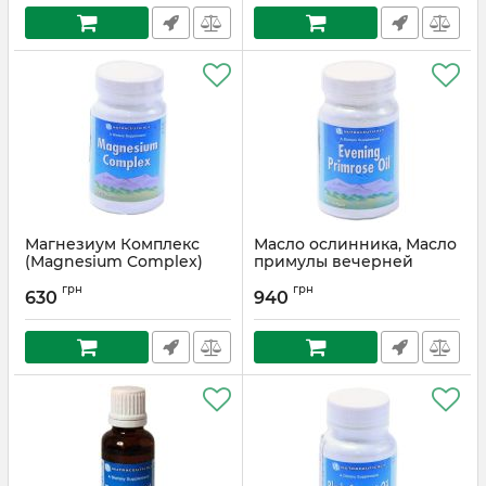
Магнезиум Комплекс
Масло ослинника, Масло
(Magnesium Complex)
примулы вечерней
(Evening Primrose Oil)
Артикул:
ВТ-01/48
грн
грн
630
940
Артикул:
ВТ-01/49