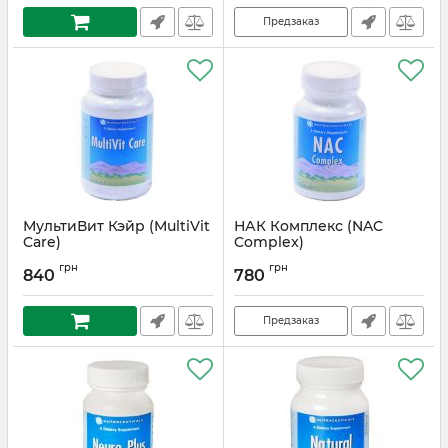
Предзаказ
МультиВит Кэйр (MultiVit
НАК Комплекс (NAC
Care)
Complex)
Артикул:
ВТ-01/55
Артикул:
ВТ-01/56
грн
грн
840
780
Предзаказ