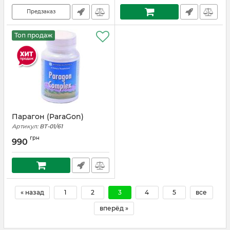
Предзаказ
Топ продаж
Парагон (ParaGon)
Артикул:
ВТ-01/61
грн
990
« назад
1
2
3
4
5
все
вперёд »