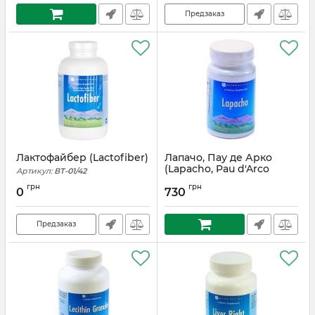
Предзаказ
Лактофайбер (Lactofiber)
Лапачо, Пау де Арко
(Lapacho, Pau d'Arco
Артикул:
ВТ-01/42
powder)
грн
грн
0
730
Артикул:
ВТ-01/43
Предзаказ