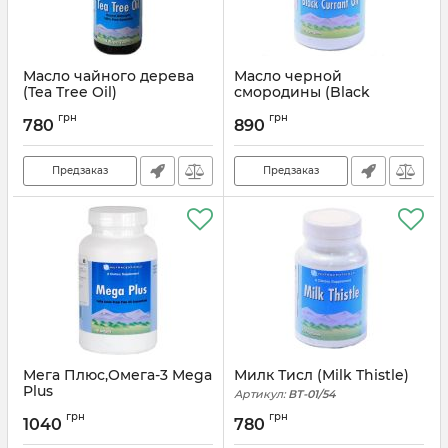
Масло чайного дерева
Масло черной
(Tea Tree Oil)
смородины (Black
Current Oil)
Артикул:
ВТ-01/50
грн
грн
780
890
Артикул:
ВТ-01/51
Предзаказ
Предзаказ
Мега Плюс,Омега-3 Mega
Милк Тисл (Milk Thistle)
Plus
Артикул:
ВТ-01/54
Артикул:
ВТ-01/52
грн
грн
1040
780