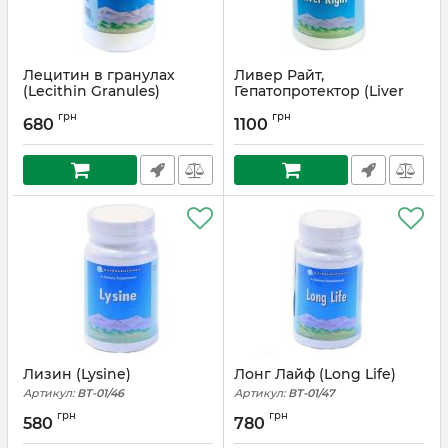
Лецитин в гранулах
Ливер Райт,
(Lecithin Granules)
Гепатопротектор (Liver
Right)
Артикул:
ВТ-01/44
грн
грн
680
1100
Артикул:
ВТ-01/45
Лизин (Lysine)
Лонг Лайф (Long Life)
Артикул:
ВТ-01/46
Артикул:
ВТ-01/47
грн
грн
580
780